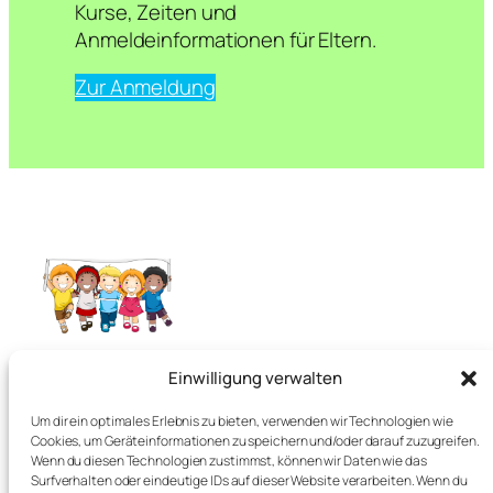
Kurse, Zeiten und
Anmeldeinformationen für Eltern.
Zur Anmeldung
English Easy Peasy
Einwilligung verwalten
Um dir ein optimales Erlebnis zu bieten, verwenden wir Technologien wie
Vorsprung für’s Leben
Cookies, um Geräteinformationen zu speichern und/oder darauf zuzugreifen.
Wenn du diesen Technologien zustimmst, können wir Daten wie das
Surfverhalten oder eindeutige IDs auf dieser Website verarbeiten. Wenn du