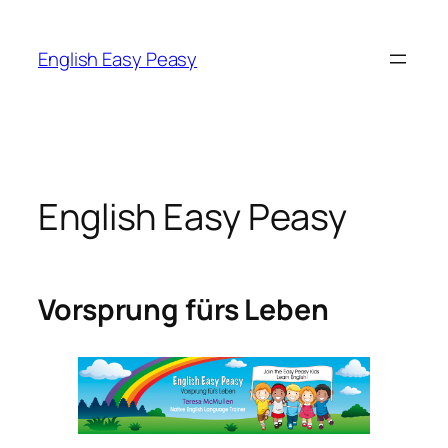
Zum
Inhalt
English Easy Peasy
springen
English Easy Peasy
Vorsprung fürs Leben