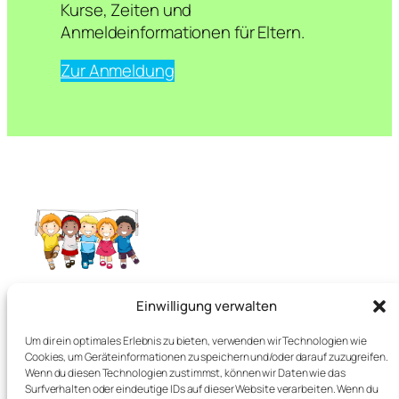
Kurse, Zeiten und
Anmeldeinformationen für Eltern.
Zur Anmeldung
English Easy Peasy
Einwilligung verwalten
Um dir ein optimales Erlebnis zu bieten, verwenden wir Technologien wie
Vorsprung für’s Leben
Cookies, um Geräteinformationen zu speichern und/oder darauf zuzugreifen.
Wenn du diesen Technologien zustimmst, können wir Daten wie das
Surfverhalten oder eindeutige IDs auf dieser Website verarbeiten. Wenn du