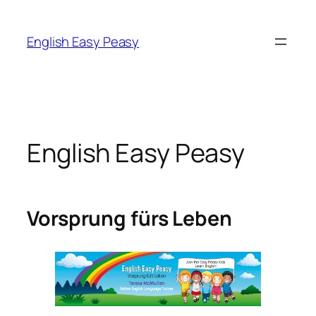
Zum
Inhalt
English Easy Peasy
springen
English Easy Peasy
Vorsprung fürs Leben